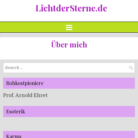
LichtderSterne.de
Über mich
Search
for:
Rohkostpioniere
Prof. Arnold Ehret
Esoterik
Karma